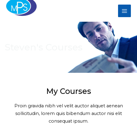
Skip
Mai
to
Men
content
Steven's Courses
My Courses
Proin gravida nibh vel velit auctor aliquet aenean
sollicitudin, lorem quis bibendum auctor nisi elit
consequat ipsum.